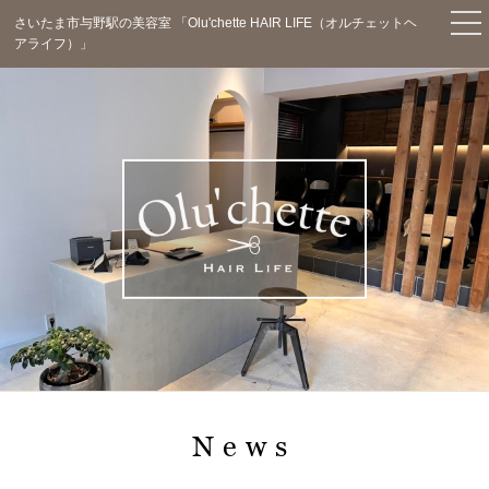
さいたま市与野駅の美容室 「Olu'chette HAIR LIFE（オルチェットヘ
アライフ）」
TOP
News
Concept
Menu
Staff
Salon Info
Blog
Voice
News
Q&A