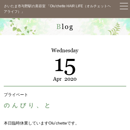
さいたま市与野駅の美容室 「Olu'chette HAIR LIFE（オルチェットヘ
アライフ）」
TOP
Blog
News
Concept
Wednesday
15
Menu
Staff
Apr
2020
Salon Info
プライベート
Blog
のんびり、と
Voice
Q&A
本日臨時休業していますOlu'chetteです。