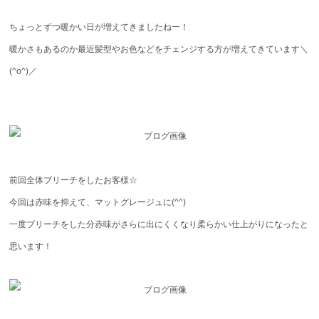
Contact
ちょっとずつ暖かい日が増えてきましたねー！
WEB予約
暖かさもあるのか最近髪型やお色などをチェンジする方が増えてきています＼
(^o^)／
前回全体ブリーチをしたお客様☆
今回は赤味を抑えて、マットグレージュに(^^)
一度ブリーチをした分赤味がさらに出にくくなり柔らかい仕上がりになったと
思います！