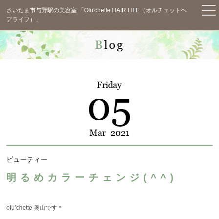
さいたま市与野駅の美容室 「Olu'chette HAIR LIFE（オルチェットヘ
アライフ）」
TOP
Blog
News
Concept
Friday
05
Menu
Staff
Mar
2021
Salon Info
ビューティー
Blog
明るめカラーチェンジ(^^)
Voice
Q&A
olu’chette 奥山です＊