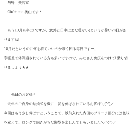
与野 美容室
Contact
Olu'chette 奥山です＊
WEB予約
もう10月も半ば! ですが、意外と日中はまだ暖かい(というか暑い?!)日があ
りますね!
10月だというのに何を着ていいのか凄く困る毎日ですー。
寒暖差で体調崩されている方も多いですので、みなさん免疫をつけて! 乗り切
りましょう★★
先日のお客様＊
去年のご自身の結婚式を機に、髪を伸ばされているお客様＼(^^)／
今回はもう少し伸ばすということで、以前入れた内側のブリーチ部分には色味
を変えて、ロングで飽きがちな髪型を楽しんでもらいました＼(^o^)／