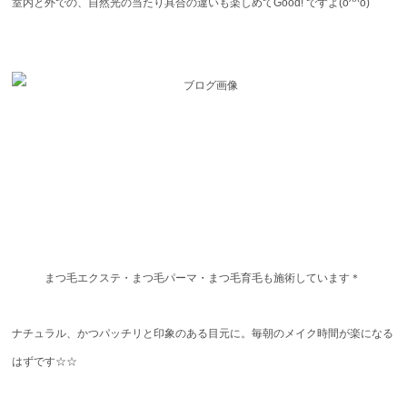
室内と外での、自然光の当たり具合の違いも楽しめてGood! ですよ(o^^o)
まつ毛エクステ・まつ毛パーマ・まつ毛育毛も施術しています＊
ナチュラル、かつパッチリと印象のある目元に。毎朝のメイク時間が楽になる
はずです☆☆