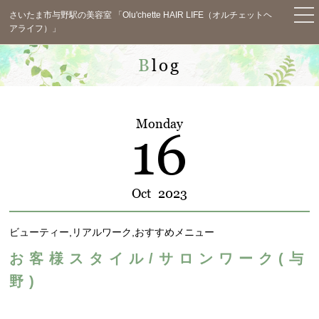
さいたま市与野駅の美容室 「Olu'chette HAIR LIFE（オルチェットヘ
アライフ）」
TOP
Blog
News
Concept
Monday
16
Menu
Staff
Oct
2023
Salon Info
ビューティー,リアルワーク,おすすめメニュー
Blog
お客様スタイル/サロンワーク(与
Voice
野)
Q&A