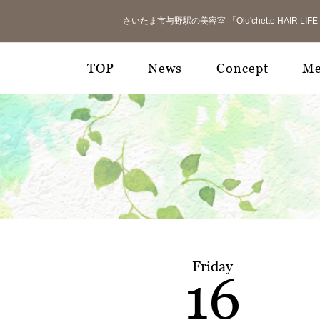
さいたま市与野駅の美容室 「Olu'chette HAIR 
TOP
News
Concept
M
Friday
16