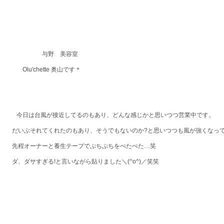
与野 美容室
Olu'chette 奥山です＊
今日は台風が接近してるのもあり、どんな感じかと思いつつ営業中です。
だいぶそれてくれたのもあり、そうでもないのか?と思いつつも風が強くなっ
先程オーナーと養生テープでぷちぷちをぺたぺた…笑
ダ、ダサすぎる!と言いながら貼りました＼(^o^)／笑笑