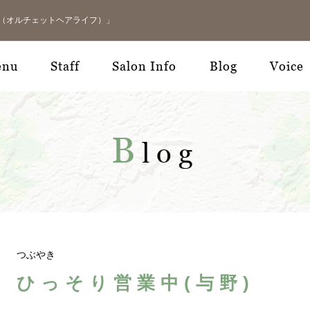
LIFE（オルチェットヘアライフ）」
enu
Staff
Salon Info
Blog
Voice
B
log
つぶやき
ひっそり営業中(与野)