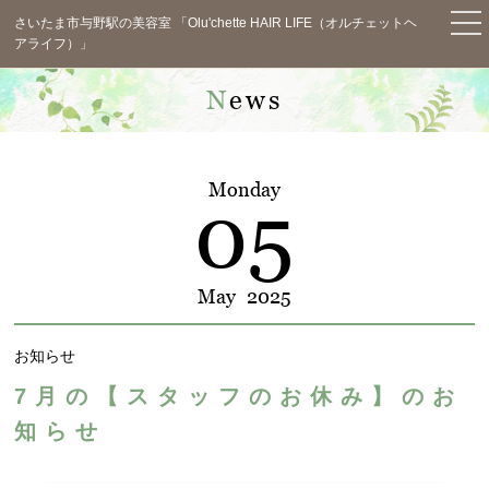
さいたま市与野駅の美容室 「Olu'chette HAIR LIFE（オルチェットヘ
アライフ）」
TOP
News
News
Concept
Monday
05
Menu
Staff
May
2025
Salon Info
お知らせ
Blog
7月の【スタッフのお休み】のお
Voice
知らせ
Q&A