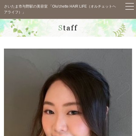
さいたま市与野駅の美容室 「Olu'chette HAIR LIFE（オルチェットヘ
アライフ）」
TOP
Staff
News
Concept
Menu
Staff
Salon Info
Blog
Voice
Q&A